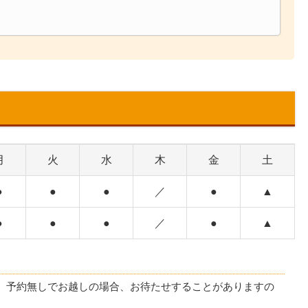
月
火
水
木
金
土
●
●
●
／
●
▲
●
●
●
／
●
▲
。予約無しでお越しの場合、お待たせすることがありますの