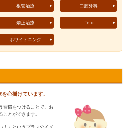
根管治療
口腔外科
矯正治療
iTero
ホワイトニング
療を心掛けています。
う習慣をつけることで、お
ることができます。
い！」というプラスのイメ