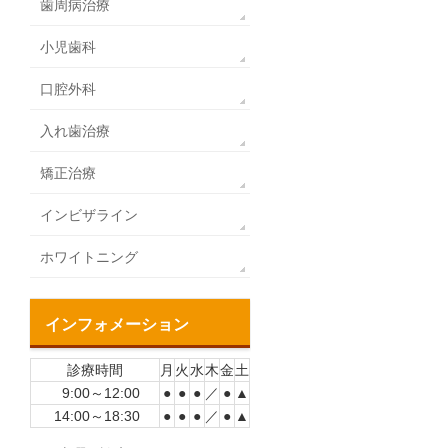
歯周病治療
小児歯科
口腔外科
入れ歯治療
矯正治療
インビザライン
ホワイトニング
インフォメーション
診療時間
月
火
水
木
金
土
9:00～12:00
●
●
●
／
●
▲
14:00～18:30
●
●
●
／
●
▲